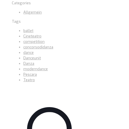
Categories
Allgemein
Tags
ballet
Cineteatro
competition
concorsodidanza
dance
Danceunit
Danza
moderndance
Pescara
Teatro