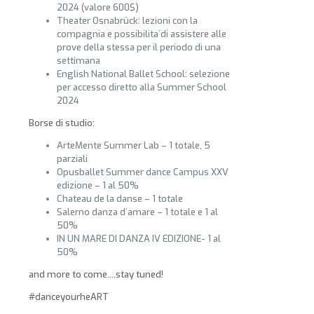
2024 (valore 600$)
Theater Osnabrück: lezioni con la
compagnia e possibilita´di assistere alle
prove della stessa per il periodo di una
settimana
English National Ballet School: selezione
per accesso diretto alla Summer School
2024
Borse di studio:
ArteMente Summer Lab – 1 totale, 5
parziali
Opusballet Summer dance Campus XXV
edizione – 1 al 50%
Chateau de la danse – 1 totale
Salerno danza d´amare – 1 totale e 1 al
50%
IN UN MARE DI DANZA IV EDIZIONE- 1 al
50%
and more to come….stay tuned!
#danceyourheART