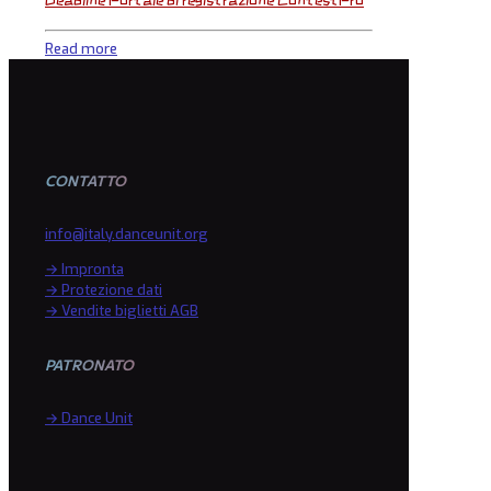
Deadline Portale di registrazione ContestPro
Read more
CONTATTO
info@italy.danceunit.org
→ Impronta
→ Protezione dati
→ Vendite biglietti AGB
PATRONATO
→ Dance Unit