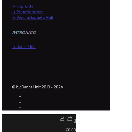
→ Impronta
→ Protezione dati
→ Vendite biglietti AGB
PATRONATO
→ Dance Unit
© by Dance Unit 2019 - 2024
0
€0,00